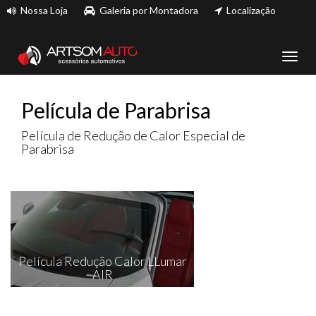
Nossa Loja
Galeria por Montadora
Localização
Toggl
navig
Película de Parabrisa
Película de Redução de Calor Especial de
Parabrisa
Película Redução Calor LLumar
AIR