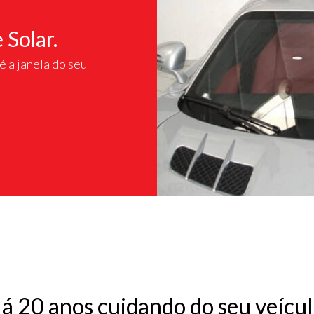
 Solar.
é a janela do seu
á 20 anos
cuidando do seu veícul