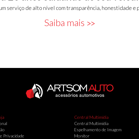
um serviço de alto nível com transparência, honestidade e 
Saiba mais
>>
oja
Central Multimídia
onal
Central Multimídia
ção
Espelhamento de Imagem
de Privacidade
Monitor