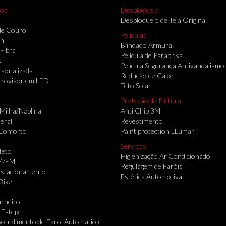
ios
Desbloqueio
Desbloqueio de Tela Original
de Couro
Peliculas
th
Blindado Armura
 Fibra
Película de Parabrisa
s
Película Segurança Antivandalismo
sonalizada
Redução de Calor
trovisor em LED
Teto Solar
Proteção de Pintura
 Milha/Neblina
Anti Chip 3M
eral
Revestimento
Conforto
Paint protection LLumar
Serviços
Teto
Higienização Ar Condicionado
M/FM
Regulagem de Faróis
Estacionamento
Estética Automotiva
Bike
rneiro
 Estepe
cendimento de Farol Automático