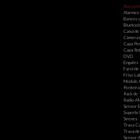
Acessór
Alarmes
Bancos 
Bluetoo
Caixa de
Câmera
Capa Per
Capa Re
DVD
Engates
Farol de
Friso Lat
Modulo 
Ponteira
Rack de 
Radio A
Sensor 
Suporte 
Sirenes
Trava Ca
Trava de
Sensor A