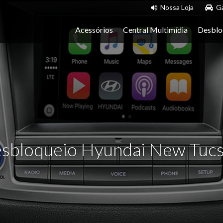
Nossa Loja
Ga
Acessórios
Central Multimídia
Desblo
sbloqueio Hyundai New Tuc