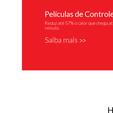
Películas de Controle
Reduz até 57% o calor que chega at
veículo.
Saiba mais
>>
H