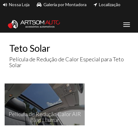
Nossa Loja
Galeria por Montadora
Localização
Toggl
navig
Teto Solar
Película de Redução de Calor Especial para Teto
Solar
Película de Redução Calor AIR
Blue LLumar