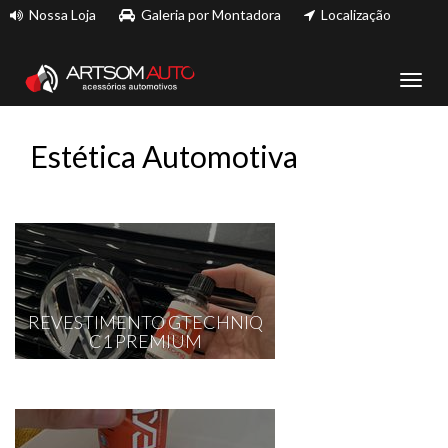
Nossa Loja
Galeria por Montadora
Localização
Toggl
navig
Estética Automotiva
REVESTIMENTO GTECHNIQ
C1 PREMIUM