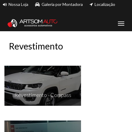
Nossa Loja
Galeria por Montadora
Localização
Toggl
navig
Revestimento
Revestimento - Compass