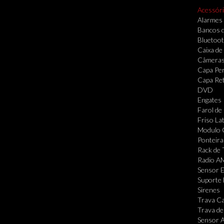
Acessór
Alarmes
Bancos 
Bluetoo
Caixa de
Câmera
Capa Per
Capa Re
DVD
Engates
Farol de
Friso Lat
Modulo 
Ponteira
Rack de 
Radio A
Sensor 
Suporte 
Sirenes
Trava Ca
Trava de
Sensor A