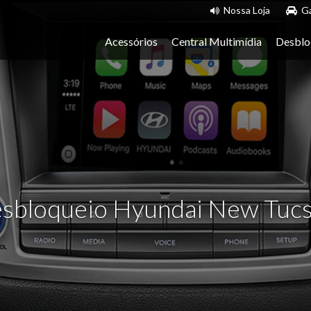
Nossa Loja
Ga
Acessórios
Central Multimídia
Desblo
sbloqueio Hyundai New Tuc