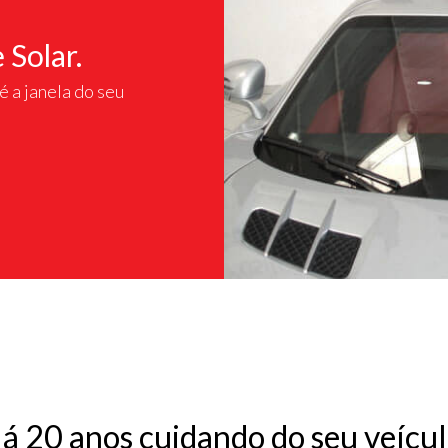
 Solar.
é a janela do seu
á 20 anos
cuidando do seu veícul