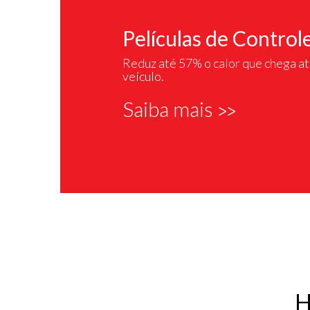
Películas de Controle
Reduz até 57% o calor que chega at
veículo.
Saiba mais
>>
H