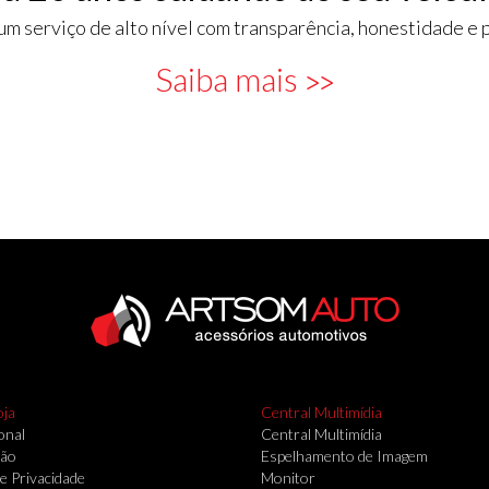
um serviço de alto nível com transparência, honestidade e 
Saiba mais
>>
oja
Central Multimídia
onal
Central Multimídia
ção
Espelhamento de Imagem
de Privacidade
Monitor