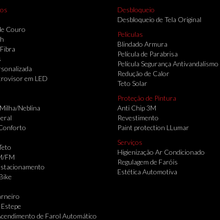
ios
Desbloqueio
Desbloqueio de Tela Original
de Couro
Peliculas
th
Blindado Armura
 Fibra
Película de Parabrisa
s
Película Segurança Antivandalismo
sonalizada
Redução de Calor
trovisor em LED
Teto Solar
Proteção de Pintura
 Milha/Neblina
Anti Chip 3M
eral
Revestimento
Conforto
Paint protection LLumar
Serviços
Teto
Higienização Ar Condicionado
M/FM
Regulagem de Faróis
Estacionamento
Estética Automotiva
Bike
rneiro
 Estepe
cendimento de Farol Automático