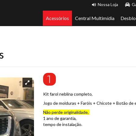
Nossa Loja
Ga
Acessórios
Central Multimídia
Desblo
s
Kit farol neblina completo,
Jogo de molduras + Faróis + Chicote + Botão de e
Não perde originalidade,
1 ano de garantia,
tempo de instalação.