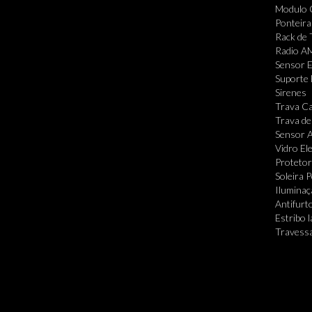
Modulo 
Ponteira
Rack de 
Radio A
Sensor 
Suporte 
Sirenes
Trava Ca
Trava de
Sensor A
Vidro Ele
Protetor
Soleira 
Iluminaç
Antifurt
Estribo l
Travessa