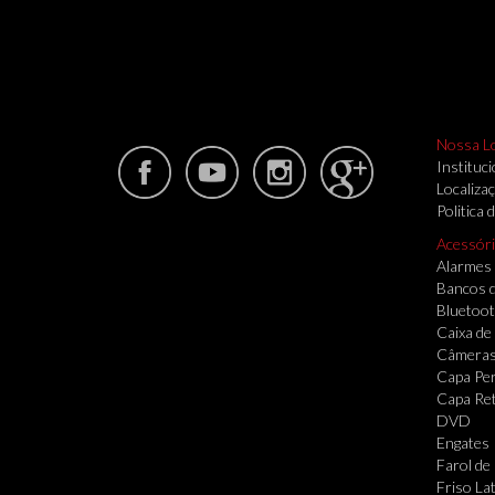
Nossa L
Instituci
Localiza
Politica 
Acessór
Alarmes
Bancos 
Bluetoo
Caixa de
Câmera
Capa Per
Capa Re
DVD
Engates
Farol de
Friso Lat