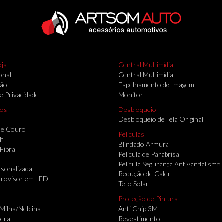
oja
Central Multimídia
onal
Central Multimídia
ção
Espelhamento de Imagem
de Privacidade
Monitor
ios
Desbloqueio
Desbloqueio de Tela Original
de Couro
Peliculas
th
Blindado Armura
 Fibra
Película de Parabrisa
s
Película Segurança Antivandalismo
sonalizada
Redução de Calor
trovisor em LED
Teto Solar
Proteção de Pintura
 Milha/Neblina
Anti Chip 3M
eral
Revestimento