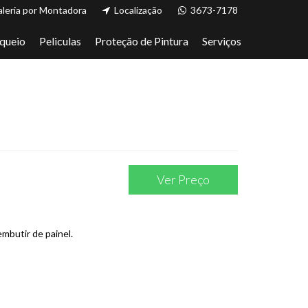
leria por Montadora
Localização
3673-7178
queio
Peliculas
Proteção de Pintura
Serviços
Ver Preço
mbutir de painel.