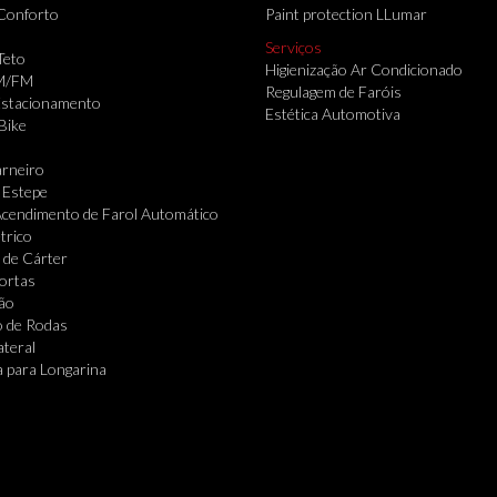
Conforto
Paint protection LLumar
Serviços
Teto
Higienização Ar Condicionado
M/FM
Regulagem de Faróis
Estacionamento
Estética Automotiva
Bike
rneiro
 Estepe
cendimento de Farol Automático
trico
 de Cárter
Portas
ão
o de Rodas
ateral
 para Longarina