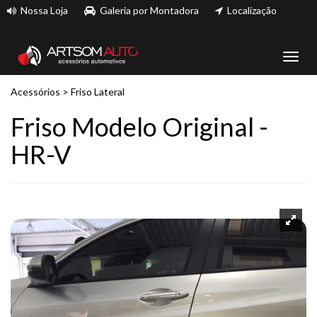
Nossa Loja
Galeria por Montadora
Localização
Toggl
navig
Acessórios
>
Friso Lateral
Friso Modelo Original -
HR-V