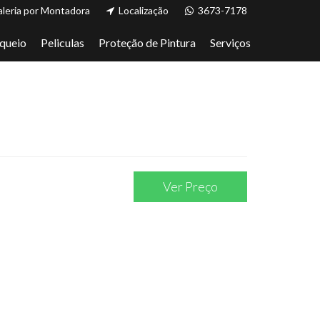
leria por Montadora
Localização
3673-7178
queio
Peliculas
Proteção de Pintura
Serviços
Ver Preço