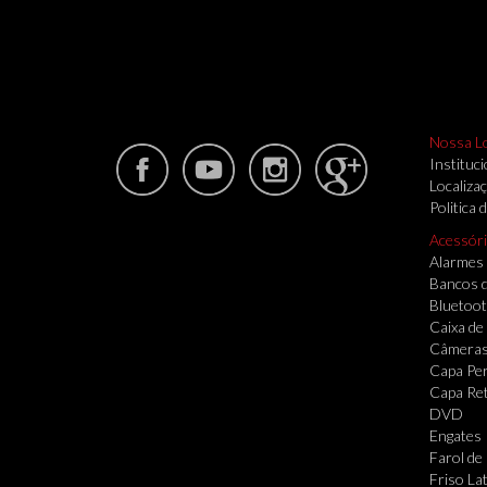
Nossa L
Instituci
Localiza
Politica 
Acessór
Alarmes
Bancos 
Bluetoo
Caixa de
Câmera
Capa Per
Capa Re
DVD
Engates
Farol de
Friso Lat