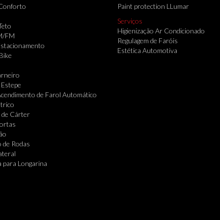
Conforto
Paint protection LLumar
Serviços
Teto
Higienização Ar Condicionado
M/FM
Regulagem de Faróis
Estacionamento
Estética Automotiva
Bike
rneiro
 Estepe
cendimento de Farol Automático
trico
 de Cárter
Portas
ão
o de Rodas
ateral
 para Longarina