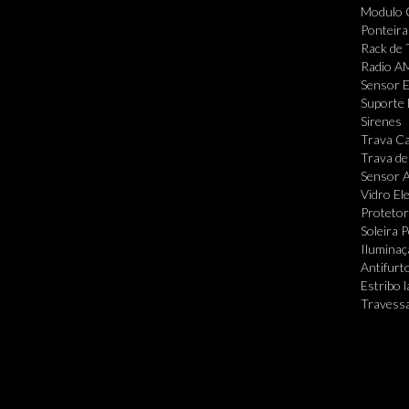
Modulo 
Ponteira
Rack de 
Radio A
Sensor 
Suporte 
Sirenes
Trava Ca
Trava de
Sensor A
Vidro Ele
Protetor
Soleira 
Iluminaç
Antifurt
Estribo l
Travessa