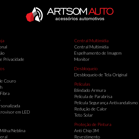
oja
Central Multimídia
onal
Central Multimídia
ção
Espelhamento de Imagem
de Privacidade
Monitor
ios
Desbloqueio
Desbloqueio de Tela Original
de Couro
Peliculas
th
Blindado Armura
 Fibra
Película de Parabrisa
s
Película Segurança Antivandalismo
sonalizada
Redução de Calor
trovisor em LED
Teto Solar
Proteção de Pintura
 Milha/Neblina
Anti Chip 3M
eral
Revestimento