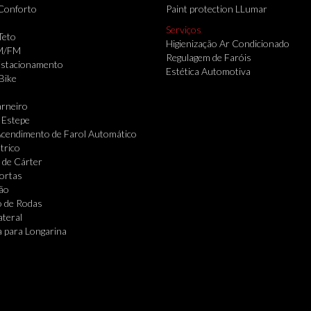
Conforto
Paint protection LLumar
Serviços
Teto
Higienização Ar Condicionado
M/FM
Regulagem de Faróis
Estacionamento
Estética Automotiva
Bike
rneiro
 Estepe
cendimento de Farol Automático
trico
 de Cárter
Portas
ão
o de Rodas
ateral
 para Longarina