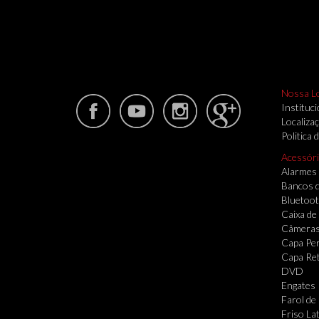
Nossa L
Instituci
Localiza
Politica 
Acessór
Alarmes
Bancos 
Bluetoo
Caixa de
Câmera
Capa Per
Capa Re
DVD
Engates
Farol de
Friso Lat