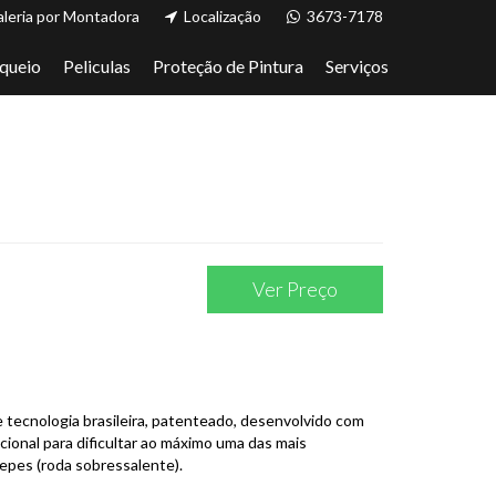
leria por Montadora
Localização
3673-7178
queio
Peliculas
Proteção de Pintura
Serviços
Ver Preço
 tecnologia brasileira, patenteado, desenvolvido com
ional para dificultar ao máximo uma das mais
epes (roda sobressalente).