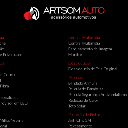
oja
Central Multimídia
onal
Central Multimídia
ção
Espelhamento de Imagem
de Privacidade
Monitor
ios
Desbloqueio
Desbloqueio de Tela Original
de Couro
Peliculas
th
Blindado Armura
 Fibra
Película de Parabrisa
s
Película Segurança Antivandalismo
sonalizada
Redução de Calor
trovisor em LED
Teto Solar
Proteção de Pintura
 Milha/Neblina
Anti Chip 3M
eral
Revestimento