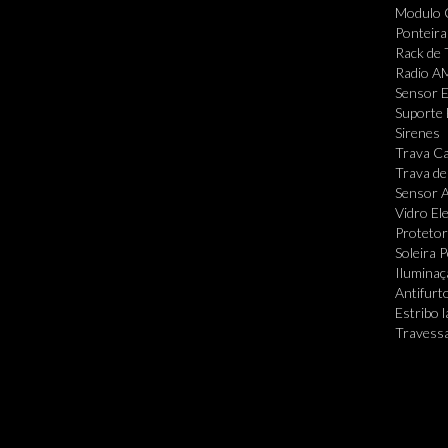
Modulo 
Ponteira
Rack de 
Radio A
Sensor 
Suporte 
Sirenes
Trava Ca
Trava de
Sensor A
Vidro Ele
Protetor
Soleira 
Iluminaç
Antifurt
Estribo l
Travessa